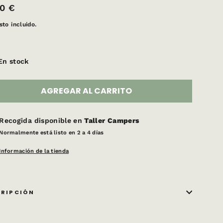
o
00 €
ual
to incluido.
En stock
AGREGAR AL CARRITO
Recogida disponible en
Taller Campers
Normalmente está listo en 2 a 4 días
Información de la tienda
CRIPCIÓN