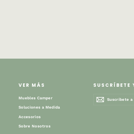
VER MÁS
SUSCRÍBETE 
Suscríbete
Suscribir
Muebles Camper
Suscribir
a
nuestra
Soluciones a Medida
lista
Accesorios
de
correo
Sobre Nosotros