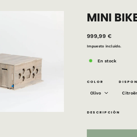
MINI BIK
Precio
999,99 €
habitual
Impuesto incluido.
En stock
COLOR
DISPON
DESCRIPCIÓN