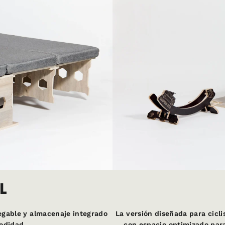
L
legable y almacenaje integrado
La versión diseñada para cicl
modidad.
con espacio optimizado para