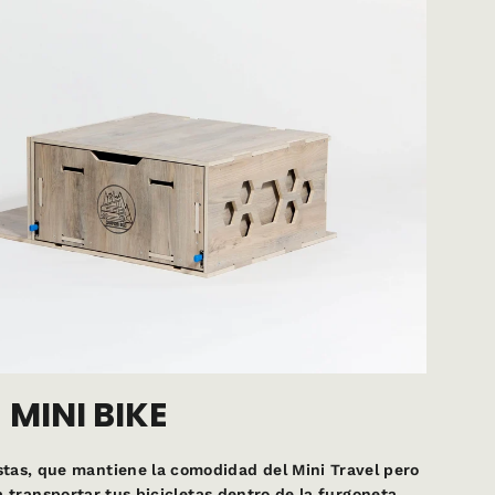
MINI BIKE
istas, que mantiene la comodidad del Mini Travel pero
 transportar tus bicicletas dentro de la furgoneta.