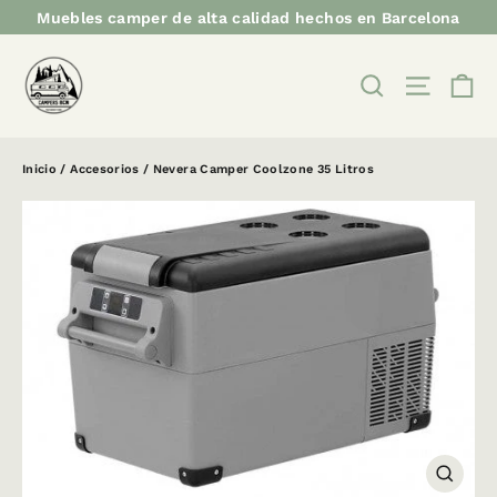
Ir
Muebles camper de alta calidad hechos en Barcelona
directamente
al
C
BUSCAR
NAVEG
contenido
Inicio
/
Accesorios
/
Nevera Camper Coolzone 35 Litros
CERRA